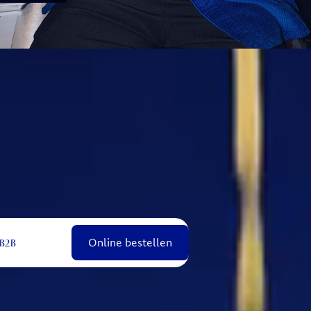
NALTU World
Online bestellen
B2B
Food – frisch zubereitet, bewusst kombiniert und auf
Zum Menu →