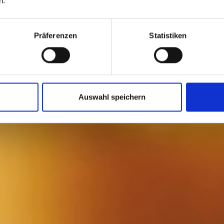
n.
en
Präferenzen
Statistiken
Eine Zusammenarbeit, d
Belieferung entwicke
er Kaffee und ehrliche
Klarh
tliche reduziert.
Auswahl speichern