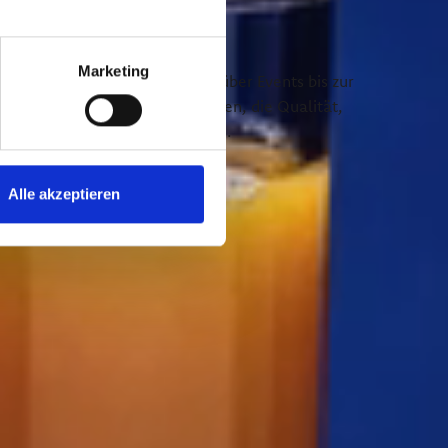
B2B & NALTU
Marketing
ie funktioniert. Von Catering über Events bis zur
ln wir Lösungen für Unternehmen, die Qualität,
eit und Verlässlichkeit schätzen.
Mehr erfahren →
Alle akzeptieren