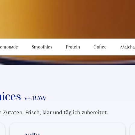
NALTU Menü
Cold Pressed Juices, Smoothies, Kaffee und hausgemac
Kategorie wählen
Lemonade
Smoothies
Protein
Coffee
Matcha
uices
v+/RAW
Zutaten. Frisch, klar und täglich zubereitet.