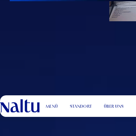
MENÜ
STANDORT
ÜBER UNS
Juices, Coffee & Homemade 